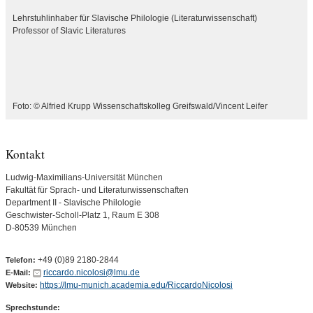
Lehrstuhlinhaber für Slavische Philologie (Literaturwissenschaft)
Professor of Slavic Literatures
Foto: © Alfried Krupp Wissenschaftskolleg Greifswald/Vincent Leifer
Kontakt
Ludwig-Maximilians-Universität München
Fakultät für Sprach- und Literaturwissenschaften
Department II - Slavische Philologie
Geschwister-Scholl-Platz 1, Raum E 308
D-80539 München
+49 (0)89 2180-2844
Telefon:
riccardo.nicolosi@lmu.de
E-Mail:
https://lmu-munich.academia.edu/RiccardoNicolosi
Website:
Sprechstunde: