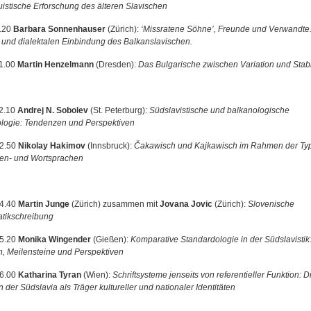
guistische Erforschung des älteren Slavischen
.20
Barbara Sonnenhauser
(Zürich):
‘Missratene Söhne’, Freunde und Verwandte.
 und dialektalen Einbindung des Balkanslavischen.
1.00
Martin Henzelmann
(Dresden):
Das Bulgarische zwischen Variation und Stabil
2.10
Andrej N. Sobolev
(St. Peterburg):
Südslavistische und balkanologische
ologie: Tendenzen und Perspektiven
12.50
Nikolay Hakimov
(Innsbruck):
Čakawisch und Kajkawisch im Rahmen der Typ
ben- und Wortsprachen
14.40
Martin Junge
(Zürich) zusammen mit
Jovana Jovic
(Zürich):
Slovenische
tikschreibung
15.20
Monika Wingender
(Gießen):
Komparative Standardologie in der Südslavistik
on, Meilensteine und Perspektiven
16.00
Katharina Tyran
(Wien):
Schriftsysteme jenseits von referentieller Funktion: D
n der Südslavia als Träger kultureller und nationaler Identitäten