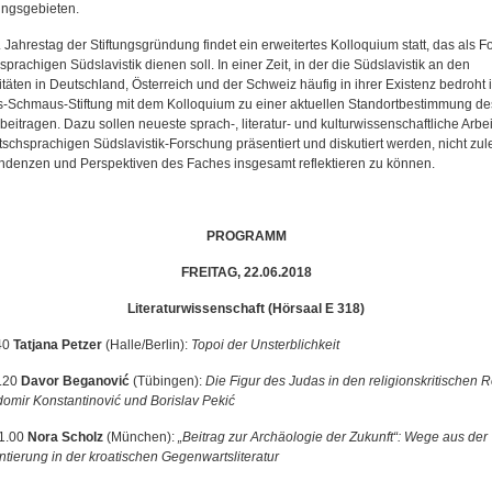
ngsgebieten.
 Jahrestag der Stiftungsgründung findet ein erweitertes Kolloquium statt, das als F
prachigen Südslavistik dienen soll. In einer Zeit, in der die Südslavistik an den
täten in Deutschland, Österreich und der Schweiz häufig in ihrer Existenz bedroht is
is-Schmaus-Stiftung mit dem Kolloquium zu einer aktuellen Standortbestimmung de
eitragen. Dazu sollen neueste sprach-, literatur- und kulturwissenschaftliche Arbe
tschsprachigen Südslavistik-Forschung präsentiert und diskutiert werden, nicht zul
ndenzen und Perspektiven des Faches insgesamt reflektieren zu können.
PROGRAMM
FREITAG, 22.06.2018
Literaturwissenschaft (Hörsaal E 318)
40
Tatjana Petzer
(Halle/Berlin):
Topoi der Unsterblichkeit
.20
Davor Beganović
(Tübingen):
Die Figur des Judas in den religionskritischen
omir Konstantinović und Borislav Pekić
1.00
Nora Scholz
(München):
„Beitrag zur Archäologie der Zukunft“: Wege aus der
tierung in der kroatischen Gegenwartsliteratur