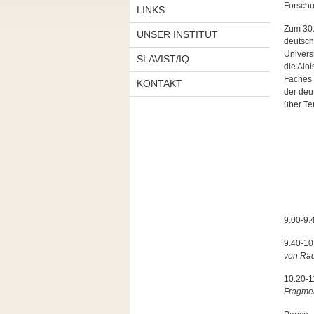
Forschu
LINKS
Zum 30.
UNSER INSTITUT
deutschs
Universi
SLAVIST/IQ
die Alo
Faches b
KONTAKT
der deu
über Te
9.00-9.
9.40-10
von Rad
10.20-1
Fragmen