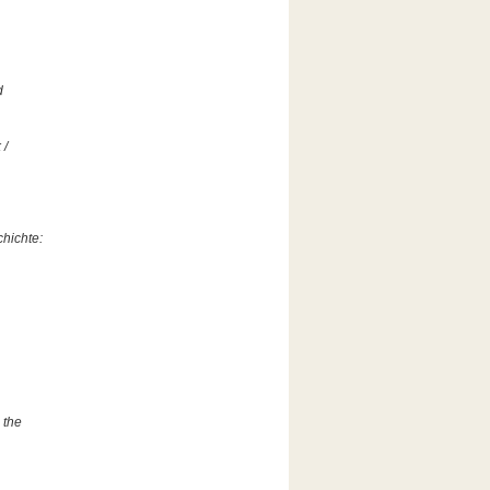
d
 /
hichte:
 the