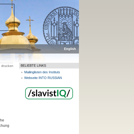
p
English
BELIEBTE LINKS
drucken
Mailinglisten des Instituts
Webseite INTO RUSSIAN
che
schung