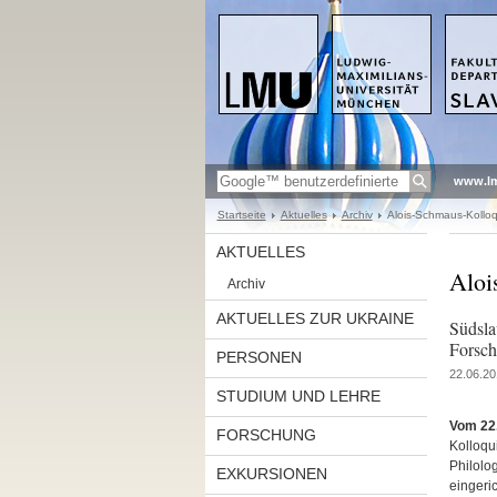
www.l
Startseite
Aktuelles
Archiv
Alois-Schmaus-Kollo
AKTUELLES
Aloi
Archiv
AKTUELLES ZUR UKRAINE
Südsla
Forsc
PERSONEN
22.06.20
STUDIUM UND LEHRE
Vom 22.
FORSCHUNG
Kolloqui
Philolo
EXKURSIONEN
eingeri