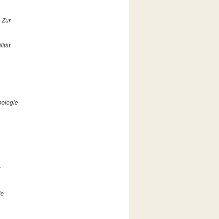
 Zur
ität
ologie
:
ie