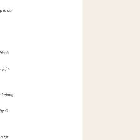
g in der
hisch-
 jaje:
efreiung
hysik
n für