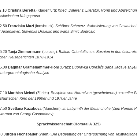
2.10
Cristina Beretta
(Klagenfurt):
Krieg. Differenz. Literatur. Norm und Abweichun
oslavischen Kriegsprosa
12.50
Franziska Mazi
(Innsbruck):
Schöner Schmerz. Ästhetisierung von Gewalt bei
r Arsenijević, Slavenka Drakulić und Ivana Simić Bodrožić
15.20
Tanja Zimmermann
(Leipzig):
Balkan-Orientalismus: Bosnien in den österreic
chen Reiseberichten 1878-1914
6.00
Dagmar Gramshammer-Hohl
(Graz):
Dubravka Ugrešićs Baba Jaga je snijela
teraturgerontologische Analyse
17.10
Matthias Meindl
(Zürich):
Beispiele von Narrativen (gescheiterter) sexueller B
slawischen Kino der 1960er und 1970er Jahre
17.50
Svetlana Kazakova
(München):
Im Labyrinth der Melancholie (Zum Roman P
wermut von Georgi Gospodinov)
Sprachwissenschaft (Hörsaal A 325)
40
Jürgen Fuchsbauer
(Wien):
Die Bedeutung der Untersuchung von Texttraditione