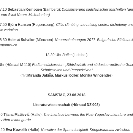
17.10
Sebastian Kempgen
(Bamberg):
Digitalisierung südslavischer Inschriften (am
l von Sveti Naum, Makedonien)
17.50
Björn Hansen
(Regensburg):
Clitic climbing, the raising control dichotomy an
c variation
18.30
Helmut Schaller
(München):
Neuerscheinungen 2017: Bulgarische Bibliothek
enjahrbuch
18.30 Uhr
Buffet
(Lichthof)
Uhr (Hörsaal M 110)
Podiumsdiskussion: „Südslavistik und südosteuropäische Gesc
Schnittstellen und Perspektiven“
(mit
Miranda Jakiša, Markus Koller, Monika Wingender
)
SAMSTAG, 23.06.2018
Literaturwissenschaft (Hörsaal DZ 003)
40
Tijana Matijević
(Halle):
The Interface between the Post-Yugoslav Literature and
v Neo-avant-garde
.20
Eva Kowollik
(Halle):
Narrative der Sprachlosigkeit. Kriegstraumata zwischen