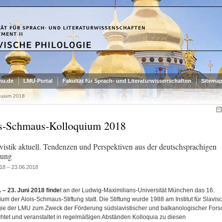
mu.de
LMU-Portal
Fakultät für Sprach- und Literaturwissenschaften
Sitema
quium 2018
s-Schmaus-Kolloquium 2018
vistik aktuell. Tendenzen und Perspektiven aus der deutschsprachigen
hung
18 – 23.06.2018
 – 23. Juni 2018 finde
t an der Ludwig-Maximilians-Universität München das 16.
um der Alois-Schmaus-Stiftung statt. Die Stiftung wurde 1988 am Institut für Slavis
gie der LMU zum Zweck der Förderung südslavistischer und balkanologischer For
chtet und veranstaltet in regelmäßigen Abständen Kolloquia zu diesen