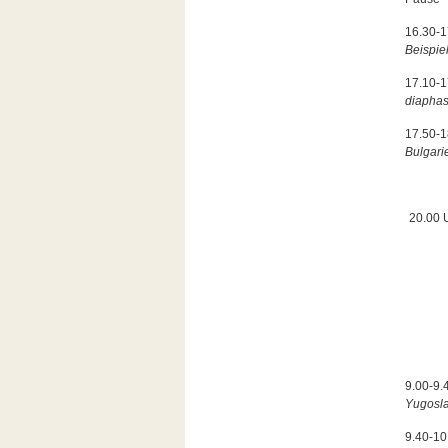
16.30-
Beispie
17.10-
diaphasi
17.50-
Bulgari
20.00 
9.00-9.
Yugosla
9.40-10