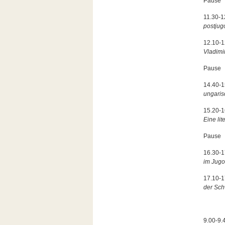
Pause
11.30-1
postjug
12.10-
Vladimi
Pause
14.40-
ungaris
15.20-1
Eine li
Pause
16.30-
im Jugo
17.10-
der Sch
9.00-9.