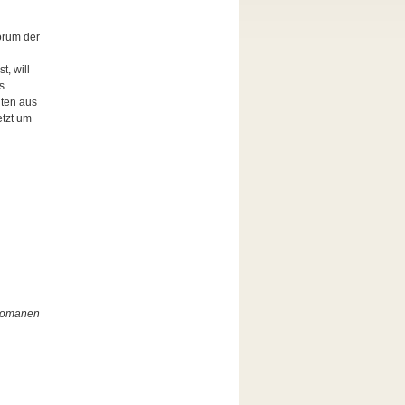
orum der
t, will
s
iten aus
etzt um
 Romanen