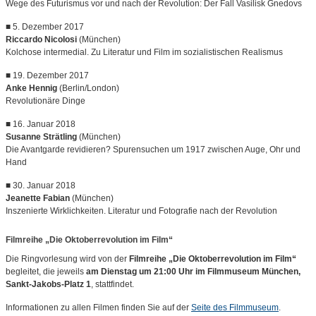
Wege des Futurismus vor und nach der Revolution: Der Fall Vasilisk Gnedovs
■ 5. Dezember 2017
Riccardo Nicolosi
(München)
Kolchose intermedial. Zu Literatur und Film im sozialistischen Realismus
■ 19. Dezember 2017
Anke Hennig
(Berlin/London)
Revolutionäre Dinge
■ 16. Januar 2018
Susanne Strätling
(München)
Die Avantgarde revidieren? Spurensuchen um 1917 zwischen Auge, Ohr und
Hand
■ 30. Januar 2018
Jeanette Fabian
(München)
Inszenierte Wirklichkeiten. Literatur und Fotografie nach der Revolution
Filmreihe „Die Oktoberrevolution im Film“
Die Ringvorlesung wird von der
Filmreihe „Die Oktoberrevolution im Film“
begleitet, die jeweils
am Dienstag um 21:00 Uhr im Filmmuseum München,
Sankt-Jakobs-Platz 1
, stattfindet.
Informationen zu allen Filmen finden Sie auf der
Seite des Filmmuseum
.