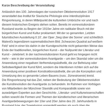
Kurze Beschreibung der Veranstaltung:
Anlässlich des 100. Jahrestages der russischen Oktoberrevolution 1917
veranstaltet das Institut für Slavische Philologie eine interdisziplinäre
Ringvorlesung, in deren Mittelpunkt die kulturellen Umbrüche vor und nach
diesem historischen Ereignis stehen sollen. Bereits im vorrevolutionären
Russland wurde zu Beginn der 1910er Jahre ein radikaler Bruch mit der
bürgerlichen Kunst und Kultur proklamiert. Mit der so genannten ‚Letzten
futuristischen Ausstellung 0.10‘, der Oper ‚Sieg über die Sonne‘ und schließlich
Malevičs legendärem suprematistischem Bild ‚Schwarzes Quadrat auf weißem
Feld‘ wird in einer bis dahin in der Kunstgeschichte nicht gekannten Weise das
Ende der traditionellen, bürgerlichen Kunst – der Nullpunkt der Literatur und
Kunst – zelebriert. In der nachrevolutionären Kunst geht es hingegen nicht
mehr – wie in der vorrevolutionären Avantgarde – um den Skandal oder um die
Anwendung einer negativen Verfremdungsästhetik, die zur Befreiung oder
Selbstwertigkeit der Kunst führt, sondern die Intentionen richten sich auf die
Anwendung einer positiven Konstruktionsästhetik, die um die Konzeption und
Umsetzung des so genannte Leben-Bauens (russ.:
žiznestroenie
) kreist.
Die Ringvorlesung hat das Ziel, neben der Bedeutung der Oktoberrevolution
die Kunstrevolution der Avantgarde zu behandeln. Im Rahmen von Vorträgen
von Mitarbeitern der Münchner Slavistik und Komparatistik sowie von
auswärtigen Experten aus den Geschichts-, Literatur- und Kulturwissenschaften
sollen sowohl die Formen und Themen der künstlerischen und literarischen
Avantgardebewegungen der 10er und 20er Jahre des 20. Jahrhunderts in
Russland bzw. der Sowjetunion vorgestellt werden als auch über die