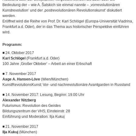
Bedeutung der – wie A. Šatskich sie einmal nannte – ‚vorrevolutionären
Kunstrevolution‘ und der ‚postrevolutionären Revolutionskunst‘ diskutiert
werden.
Eröffnet wird die Reihe von Prof. Dr. Karl Schlögel (Europa-Universität Viadrina,
Frankfurt a.d. Oder), der in das Thema aus historischer Perspektive einführen
wird.
Programm:
■ 24. Oktober 2017
Karl Schlögel
(Frankfurt a.d. Oder)
100 Jahre ‚Großer Oktober‘ – Arbeit an einer Erbschaft
■ 7. November 2017
Aage A. Hansen-Löve
(Wien/München)
KunstRevolutionsKunst: Vor- und nachrevolutionäre Avantgarden in Russland
■ 14. November 2017: Lesung, Beginn: 19.00 Uhr
Alexander Nitzberg
Futurismus: Revolution des Geistes
Bildungszentrum der VHS, Einsteinstr. 28
Einführung und Moderation: Ilja Kukuj
■ 21. November 2017
Ilja Kukuj
(München)