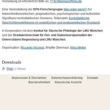
Anmeldung ist erforderlich! Bitte an:
B.Obermayr@lmu.de
Eine Veranstaltung der
DFG-Forschergruppe
Was wäre wenn?
Zur
erkenntnistheoretischen, pragmatischen, psychologischen und kulturellen
Signifikanz kontrafaktischen Denkens, Teilprojekt:
Kontrafaktische
Geschichtsmodellierung im sowjetischen und postsowjetischen Russland
.
In Kooperation mit dem
Institut für Slavische Philologie der LMU München
und der
Graduiertenschule für Ost- und Südosteuropastudien der
Universitäten Regensburg und LMU München
.
Organisation:
Riccardo Nicolosi
,
Brigitte Obermayr
,
Nina Weller
Downloads
Flyer
(1 MByte)
Impressum & Disclaimer
Datenschutzerklärung
Kontakt
Barrierefreiheit
klassische Ansicht