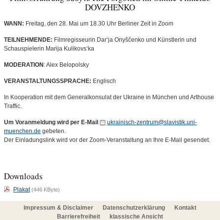
DOVZHENKO
WANN:
Freitag, den 28. Mai um 18.30 Uhr Berliner Zeit in Zoom
TEILNEHMENDE:
Filmregisseurin Dar‘ja Onyščenko und Künstlerin und
Schauspielerin Marija Kulikovs‘ka
MODERATION
: Alex Belopolsky
VERANSTALTUNGSSPRACHE:
Englisch
In Kooperation mit dem Generalkonsulat der Ukraine in München und Arthouse
Traffic.
Um Voranmeldung wird per E-Mail
ukrainisch-zentrum@slavistik.uni-
muenchen.de
gebeten.
Der Einladungslink wird vor der Zoom-Veranstaltung an Ihre E-Mail gesendet.
Downloads
Plakat
(446 KByte)
Impressum & Disclaimer
Datenschutzerklärung
Kontakt
Barrierefreiheit
klassische Ansicht