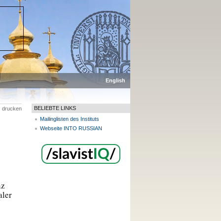
p
English
BELIEBTE LINKS
drucken
Mailinglisten des Instituts
Webseite INTO RUSSIAN
nz
aler