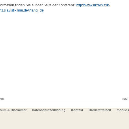
formation finden Sie auf der Seite der Konferenz:
http://www.ukrainistik-
nz.slavistik.lmu.de/?lang=de
ken
nach
sum & Disclaimer
Datenschutzerklärung
Kontakt
Barrierefreiheit
mobile 