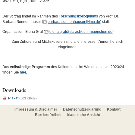
WO
: LMU, Hgb., Raum A 325
Der Vortrag findet im Rahmen des
Forschungskolloquiums
von Prof. Dr.
Barbara Sonnenhauser (
barbara.sonnenhauser@lmu.de)
statt.
Organisation: Elena Graf (
elena.graf@slavistik.uni-muenchen.de
)
Zum Zuhören und Mitdiskutieren sind alle Interessent*innen herzlich
eingeladen.
___________________
Das
vollständige Programm
des Kolloquiums im Wintersemester 2023/24
finden Sie
hier
.
Downloads
Plakat
(503 KByte)
Impressum & Disclaimer
Datenschutzerklärung
Kontakt
Barrierefreiheit
klassische Ansicht