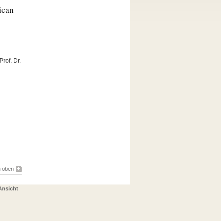
ican
rof. Dr.
 oben
Ansicht