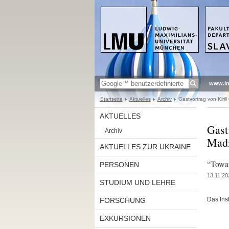
www.l
Startseite
Aktuelles
Archiv
Gastvortrag von Kiril
AKTUELLES
Gast
Archiv
Madi
AKTUELLES ZUR UKRAINE
“Towar
PERSONEN
13.11.20
STUDIUM UND LEHRE
Das Inst
FORSCHUNG
EXKURSIONEN