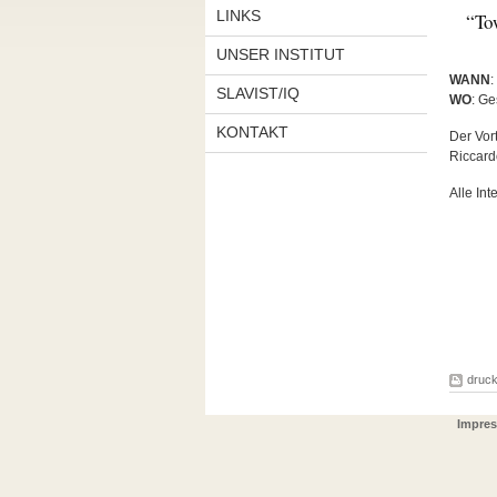
LINKS
“To
UNSER INSTITUT
WANN
:
SLAVIST/IQ
WO
: G
KONTAKT
Der Vor
Riccardo
Alle Int
druc
Impres