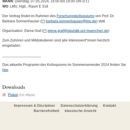
WANN
: Dienstag, 07.05.2024, 16:00 bis 18:00 Uhr (c.t.)
WO
: LMU, Hgb., Raum E 318
Der Vortrag findet im Rahmen des
Forschungskolloquiums
von Prof. Dr.
Barbara Sonnenhauser (
barbara.sonnenhauser@lmu.de
) statt.
Organisation: Elena Graf (
elena.graf@slavistik.uni-muenchen.de
)
Zum Zuhören und Mitdiskutieren sind alle Interessent*innen herzlich
eingeladen.
___________________
Das aktuelle Programm des Kolloquiums im Sommersemester 2024 finden Sie
hier
.
Downloads
Plakat
(511 KByte)
Impressum & Disclaimer
Datenschutzerklärung
Kontakt
Barrierefreiheit
klassische Ansicht