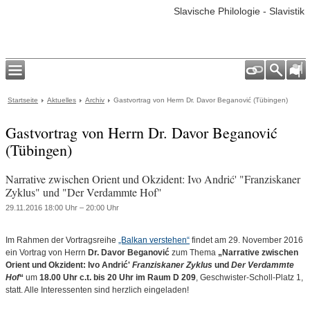
Slavische Philologie - Slavistik
Startseite
Aktuelles
Archiv
Gastvortrag von Herrn Dr. Davor Beganović (Tübingen)
Gastvortrag von Herrn Dr. Davor Beganović
(Tübingen)
Narrative zwischen Orient und Okzident: Ivo Andrić' "Franziskaner
Zyklus" und "Der Verdammte Hof"
29.11.2016 18:00 Uhr – 20:00 Uhr
Im Rahmen der Vortragsreihe
„Balkan verstehen“
findet am 29. November 2016
ein Vortrag von Herrn
Dr. Davor Beganović
zum Thema
„Narrative zwischen
Orient und Okzident: Ivo Andrić'
Franziskaner Zyklus
und
Der Verdammte
Hof
“
um
18.00 Uhr c.t. bis 20 Uhr im Raum D 209
, Geschwister-Scholl-Platz 1,
statt. Alle Interessenten sind herzlich eingeladen!