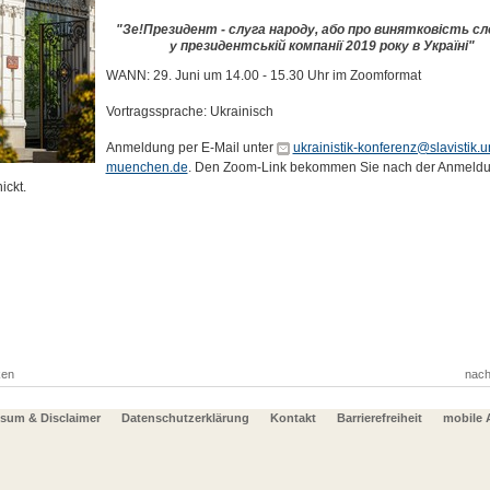
"Зе!Президент - слуга народу, або про винятковість сл
у президентській компанії 2019 року в Україні"
WANN: 29. Juni um 14.00 - 15.30 Uhr im Zoomformat
Vortragssprache: Ukrainisch
Anmeldung per E-Mail unter
ukrainistik-konferenz@slavistik.u
muenchen.de
. Den Zoom-Link bekommen Sie nach der Anmeld
ickt.
ken
nach
sum & Disclaimer
Datenschutzerklärung
Kontakt
Barrierefreiheit
mobile 