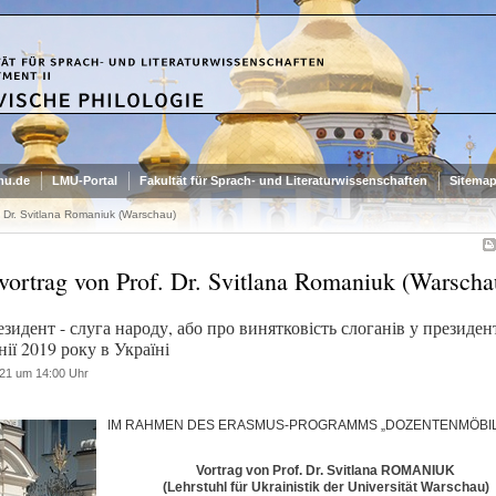
mu.de
LMU-Portal
Fakultät für Sprach- und Literaturwissenschaften
Sitema
. Dr. Svitlana Romaniuk (Warschau)
vortrag von Prof. Dr. Svitlana Romaniuk (Warscha
зидент - слуга народу, або про винятковість слоганів у президен
ії 2019 року в Україні
21 um 14:00 Uhr
IM RAHMEN DES ERASMUS-PROGRAMMS „DOZENTENMÖBILI
Vortrag von Prof. Dr. Svitlana ROMANIUK
(Lehrstuhl für Ukrainistik der Universität Warschau)