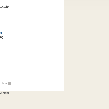
оганів
ni-
ung
 oben
Ansicht