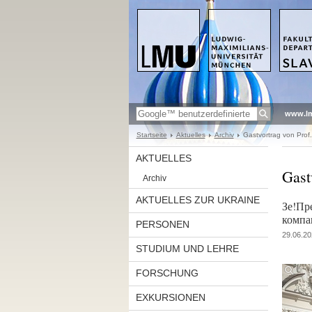
www.l
Startseite
Aktuelles
Archiv
Gastvortrag von Prof
AKTUELLES
Gast
Archiv
AKTUELLES ZUR UKRAINE
Зе!Пре
компан
PERSONEN
29.06.20
STUDIUM UND LEHRE
FORSCHUNG
EXKURSIONEN