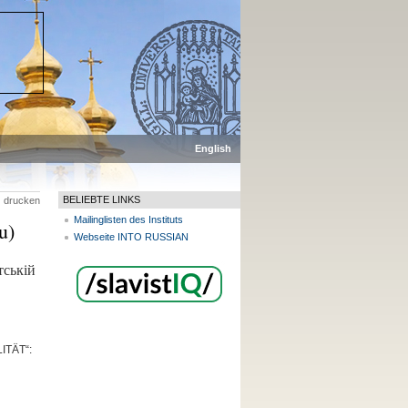
p
English
BELIEBTE LINKS
drucken
Mailinglisten des Instituts
u)
Webseite INTO RUSSIAN
тській
TÄT“: