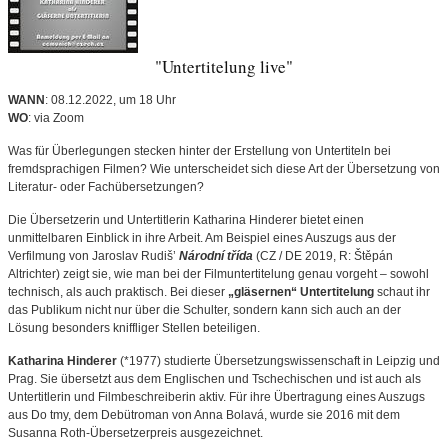
"Untertitelung live"
WANN
: 08.12.2022, um 18 Uhr
WO
: via Zoom
Was für Überlegungen stecken hinter der Erstellung von Untertiteln bei
fremdsprachigen Filmen? Wie unterscheidet sich diese Art der Übersetzung von
Literatur- oder Fachübersetzungen?
Die Übersetzerin und Untertitlerin Katharina Hinderer bietet einen
unmittelbaren Einblick in ihre Arbeit. Am Beispiel eines Auszugs aus der
Verfilmung von Jaroslav Rudiš’
Národní třída
(CZ / DE 2019, R: Štěpán
Altrichter) zeigt sie, wie man bei der Filmuntertitelung genau vorgeht – sowohl
technisch, als auch praktisch. Bei dieser
„gläsernen“ Untertitelung
schaut ihr
das Publikum nicht nur über die Schulter, sondern kann sich auch an der
Lösung besonders kniffliger Stellen beteiligen.
Katharina Hinderer
(*1977) studierte Übersetzungswissenschaft in Leipzig und
Prag. Sie übersetzt aus dem Englischen und Tschechischen und ist auch als
Untertitlerin und Filmbeschreiberin aktiv. Für ihre Übertragung eines Auszugs
aus Do tmy, dem Debütroman von Anna Bolavá, wurde sie 2016 mit dem
Susanna Roth-Übersetzerpreis ausgezeichnet.