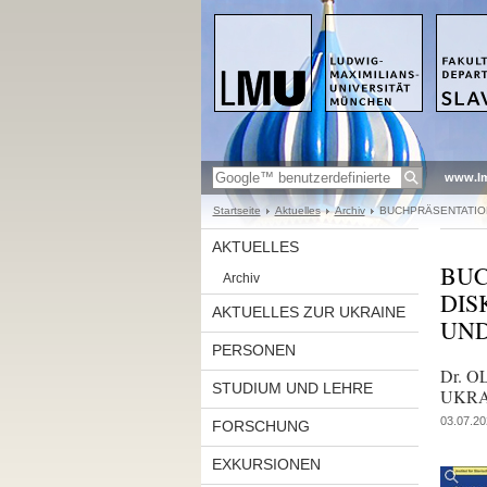
www.l
Startseite
Aktuelles
Archiv
BUCHPRÄSENTATION
AKTUELLES
BUC
Archiv
DIS
AKTUELLES ZUR UKRAINE
UND
PERSONEN
Dr. 
STUDIUM UND LEHRE
UKRA
03.07.20
FORSCHUNG
EXKURSIONEN