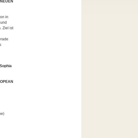
 NEUEN
on in
 und
Ziel ist
erade
s
 Sophia
ROPEAN
ne)