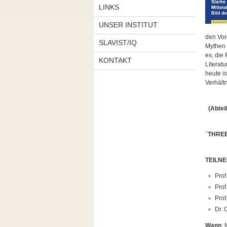
LINKS
UNSER INSTITUT
den Vor
SLAVIST/IQ
Mythen i
es, die
KONTAKT
Literat
heute is
Verhält
(Abtei
ˊTHRE
TEILN
Prof
Prof
Prof
Dr. 
Wann
: 