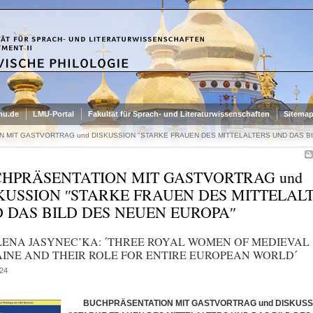
mu.de
LMU-Portal
Fakultät für Sprach- und Literaturwissenschaften
Sitema
 MIT GASTVORTRAG und DISKUSSION ʺSTARKE FRAUEN DES MITTELALTERS UND DAS B
HPRÄSENTATION MIT GASTVORTRAG und
KUSSION ʺSTARKE FRAUEN DES MITTELAL
 DAS BILD DES NEUEN EUROPAʺ
OLENA JASYNEC’KA: ˊTHREE ROYAL WOMEN OF MEDIEVAL
INE AND THEIR ROLE FOR ENTIRE EUROPEAN WORLDˊ
24
BUCHPRÄSENTATION MIT GASTVORTRAG und DISKUSS