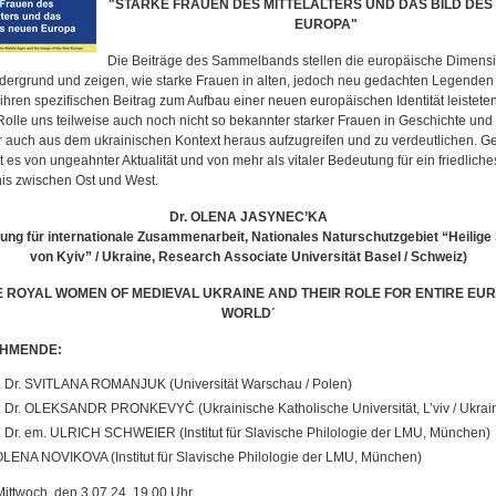
ʺSTARKE FRAUEN DES MITTELALTERS UND DAS BILD DES
EUROPAʺ
Die Beiträge des Sammelbands stellen die europäische Dimensi
dergrund und zeigen, wie starke Frauen in alten, jedoch neu gedachten Legenden
hren spezifischen Beitrag zum Aufbau einer neuen europäischen Identität leisteten. 
 Rolle uns teilweise auch noch nicht so bekannter starker Frauen in Geschichte und
ur auch aus dem ukrainischen Kontext heraus aufzugreifen und zu verdeutlichen. G
t es von ungeahnter Aktualität und von mehr als vitaler Bedeutung für ein friedliche
nis zwischen Ost und West.
Dr. OLENA JASYNEC’KA
lung für internationale Zusammenarbeit, Nationales Naturschutzgebiet “Heilige
von Kyiv” / Ukraine, Research Associate Universität Basel / Schweiz)
E ROYAL WOMEN OF MEDIEVAL UKRAINE AND THEIR ROLE FOR ENTIRE EU
WORLDˊ
EHMENDE:
. Dr. SVITLANA ROMANJUK (Universität Warschau / Polen)
. Dr. OLEKSANDR PRONKEVYČ (Ukrainische Katholische Universität, L’viv / Ukrai
. Dr. em. ULRICH SCHWEIER (Institut für Slavische Philologie der LMU, München)
OLENA NOVIKOVA (Institut für Slavische Philologie der LMU, München)
Mittwoch, den 3.07.24, 19.00 Uhr