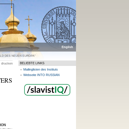
p
English
ILD DES NEUEN EUROPAʺ
BELIEBTE LINKS
drucken
Mailinglisten des Instituts
Webseite INTO RUSSIAN
TERS
ION