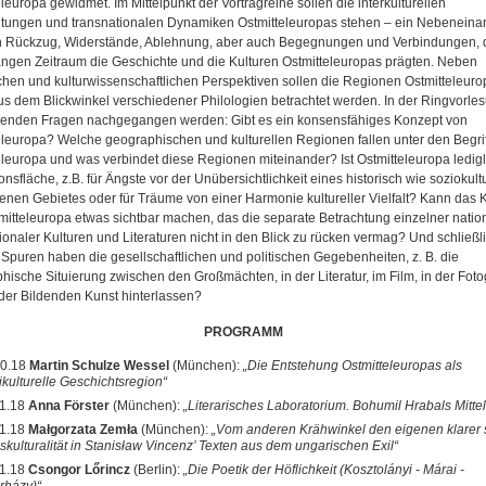
leuropa gewidmet. Im Mittelpunkt der Vortragreihe sollen die interkulturellen
htungen und transnationalen Dynamiken Ostmitteleuropas stehen – ein Nebeneina
n Rückzug, Widerstände, Ablehnung, aber auch Begegnungen und Verbindungen, 
angen Zeitraum die Geschichte und die Kulturen Ostmitteleuropas prägten. Neben
schen und kulturwissenschaftlichen Perspektiven sollen die Regionen Ostmitteleuro
us dem Blickwinkel verschiedener Philologien betrachtet werden. In der Ringvorles
lgenden Fragen nachgegangen werden: Gibt es ein konsensfähiges Konzept von
eleuropa? Welche geographischen und kulturellen Regionen fallen unter den Begrif
eleuropa und was verbindet diese Regionen miteinander? Ist Ostmitteleuropa ledigl
onsfläche, z.B. für Ängste vor der Unübersichtlichkeit eines historisch wie soziokultu
enen Gebietes oder für Träume von einer Harmonie kultureller Vielfalt? Kann das 
mitteleuropa etwas sichtbar machen, das die separate Betrachtung einzelner natio
ionaler Kulturen und Literaturen nicht in den Blick zu rücken vermag? Und schließli
Spuren haben die gesellschaftlichen und politischen Gegebenheiten, z. B. die
hische Situierung zwischen den Großmächten, in der Literatur, im Film, in der Foto
 der Bildenden Kunst hinterlassen?
PROGRAMM
10.18
Martin Schulze Wessel
(München):
„Die Entstehung Ostmitteleuropas als
ikulturelle Geschichtsregion“
11.18
Anna Förster
(München):
„Literarisches Laboratorium. Bohumil Hrabals Mitte
11.18
Małgorzata Zemła
(München):
„Vom anderen Krähwinkel den eigenen klarer 
skulturalität in Stanisław Vincenz’ Texten aus dem ungarischen Exil“
1.18
Csongor Lőrincz
(Berlin):
„Die Poetik der Höflichkeit (Kosztolányi - Márai -