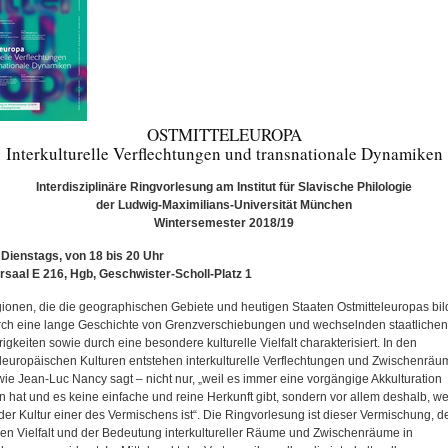
OSTMITTELEUROPA
Interkulturelle Verflechtungen und transnationale Dynamiken
Interdisziplinäre Ringvorlesung am Institut für Slavische Philologie
der Ludwig-Maximilians-Universität München
Wintersemester 2018/19
ienstags, von 18 bis 20 Uhr
saal E 216, Hgb, Geschwister-Scholl-Platz 1
ionen, die die geographischen Gebiete und heutigen Staaten Ostmitteleuropas bil
rch eine lange Geschichte von Grenzverschiebungen und wechselnden staatlichen
gkeiten sowie durch eine besondere kulturelle Vielfalt charakterisiert. In den
eleuropäischen Kulturen entstehen interkulturelle Verflechtungen und Zwischenrä
wie Jean-Luc Nancy sagt – nicht nur, „weil es immer eine vorgängige Akkulturation
 hat und es keine einfache und reine Herkunft gibt, sondern vor allem deshalb, wei
der Kultur einer des Vermischens ist“. Die Ringvorlesung ist dieser Vermischung, d
llen Vielfalt und der Bedeutung interkultureller Räume und Zwischenräume in