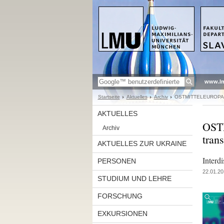
www.l
Startseite
Aktuelles
Archiv
OSTMITTELEUROPA. In
AKTUELLES
OSTM
Archiv
tran
AKTUELLES ZUR UKRAINE
Interdi
PERSONEN
22.01.20
STUDIUM UND LEHRE
FORSCHUNG
EXKURSIONEN