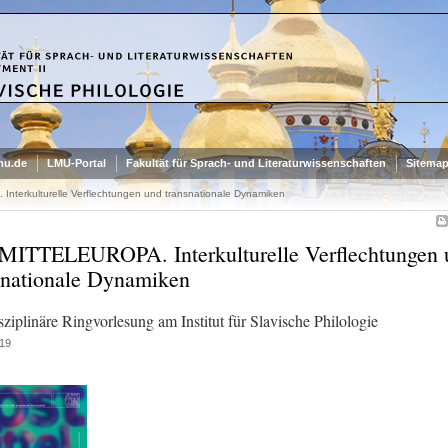
mu.de
LMU-Portal
Fakultät für Sprach- und Literaturwissenschaften
Sitema
terkulturelle Verflechtungen und transnationale Dynamiken
ITTELEUROPA. Interkulturelle Verflechtungen 
snationale Dynamiken
sziplinäre Ringvorlesung am Institut für Slavische Philologie
19