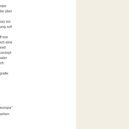
nder
die über
pas vor
ung soll
f von
ich eine
rell
Konzept
naler
ch:
grafie
leuropa“
sehen.