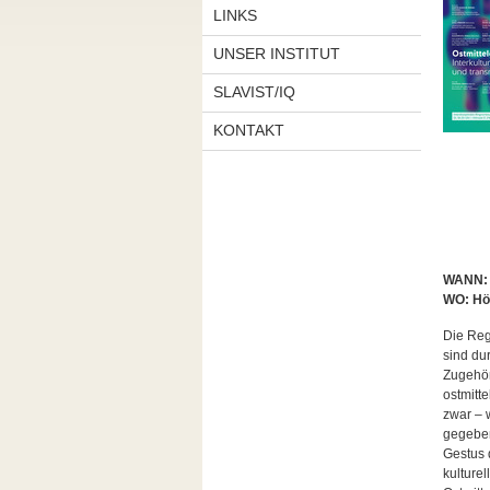
LINKS
UNSER INSTITUT
SLAVIST/IQ
KONTAKT
WANN: D
WO: Hör
Die Reg
sind du
Zugehöri
ostmitt
zwar – 
gegeben
Gestus 
kulture