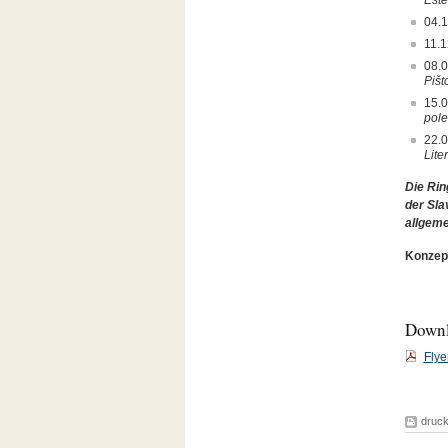
Este
04.
11.1
08.
Pišt
15.
pole
22.
Lite
Die Rin
der Sla
allgeme
Konzept
Down
Flye
druc