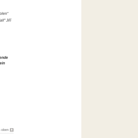
olen“
l" Jiří
rende
ein
 oben