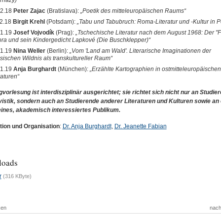
rházy)“
12.18
Peter Zajac
(Bratislava):
„Poetik des mitteleuropäischen Raums“
2.18
Birgit Krehl
(Potsdam):
„Tabu und Tabubruch: Roma-Literatur und -Kultur in P
01.19
Josef Vojvodík
(Prag):
„Tschechische Literatur nach dem August 1968: Der "Fal
ora und sein Kindergedicht Lapkové (Die Buschklepper)“
01.19
Nina Weller
(Berlin):
„Vom 'Land am Wald'. Literarische Imaginationen der
sischen Wildnis als transkultureller Raum“
01.19
Anja Burghardt
(München):
„Erzählte Kartographien in ostmitteleuropäischen
raturen“
gvorlesung ist interdisziplinär ausgerichtet; sie richtet sich nicht nur an Studie
vistik, sondern auch an Studierende anderer Literaturen und Kulturen sowie an 
ines, akademisch interessiertes Publikum.
ion und Organisation
:
Dr. Anja Burghardt
,
Dr. Jeanette Fabian
loads
r
(316 KByte)
ken
nach