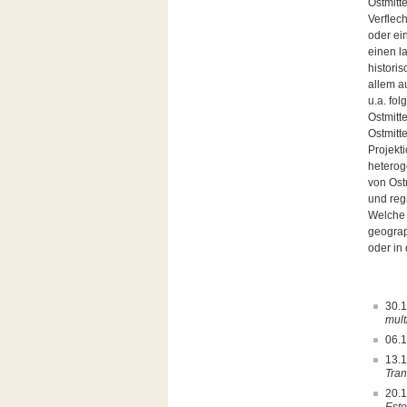
Ostmitte
Verflec
oder ei
einen l
histori
allem a
u.a. fo
Ostmitt
Ostmitt
Projekti
heterog
von Ost
und reg
Welche 
geograp
oder in
30.
mult
06.
13.
Tran
20.1