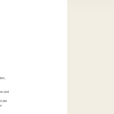
den,
ume und
l der
er