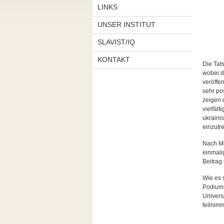
LINKS
UNSER INSTITUT
SLAVIST/IQ
KONTAKT
Die Tat
wobei d
veröffe
sehr pos
zeigen 
vielfält
ukrainis
einzutre
Nach Me
einmali
Beitrag
Wie es 
Podiums
Univers
teilnimm