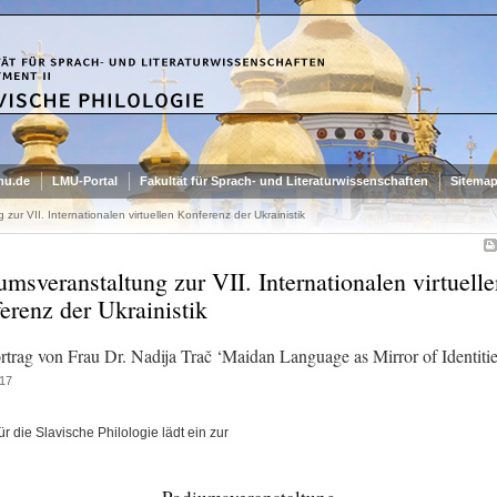
mu.de
LMU-Portal
Fakultät für Sprach- und Literaturwissenschaften
Sitema
zur VII. Internationalen virtuellen Konferenz der Ukrainistik
umsveranstaltung zur VII. Internationalen virtuelle
erenz der Ukrainistik
rtrag von Frau Dr. Nadija Trač ‘Maidan Language as Mirror of Identitie
17
 für die Slavische Philologie lädt ein zur