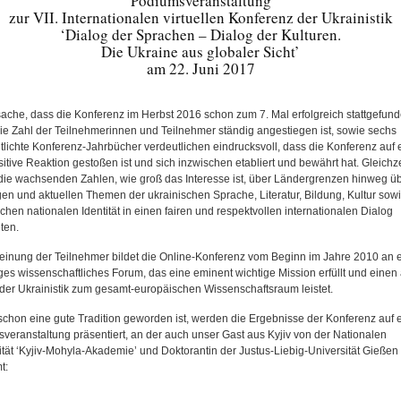
Podiumsveranstaltung
zur VII. Internationalen virtuellen Konferenz der Ukrainistik
‘Dialog der Sprachen – Dialog der Kulturen.
Die Ukraine aus globaler Sicht’
am 22. Juni 2017
sache, dass die Konferenz im Herbst 2016 schon zum 7. Mal erfolgreich stattgefund
ie Zahl der Teilnehmerinnen und Teilnehmer ständig angestiegen ist, sowie sechs
ntlichte Konferenz-Jahrbücher verdeutlichen eindrucksvoll, dass die Konferenz auf 
itive Reaktion gestoßen ist und sich inzwischen etabliert und bewährt hat. Gleichze
die wachsenden Zahlen, wie groß das Interesse ist, über Ländergrenzen hinweg üb
igen und aktuellen Themen der ukrainischen Sprache, Literatur, Bildung, Kultur sow
chen nationalen Identität in einen fairen und respektvollen internationalen Dialog
ten.
inung der Teilnehmer bildet die Online-Konferenz vom Beginn im Jahre 2010 an e
ges wissenschaftliches Forum, das eine eminent wichtige Mission erfüllt und einen 
 der Ukrainistik zum gesamt-europäischen Wissenschaftsraum leistet.
schon eine gute Tradition geworden ist, werden die Ergebnisse der Konferenz auf 
veranstaltung präsentiert, an der auch unser Gast aus Kyjiv von der Nationalen
ität ‘Kyjiv-Mohyla-Akademie’ und Doktorantin der Justus-Liebig-Universität Gießen
t: