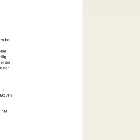
en hat,
eine
itig
er die
ie der
in
aktiven
einer