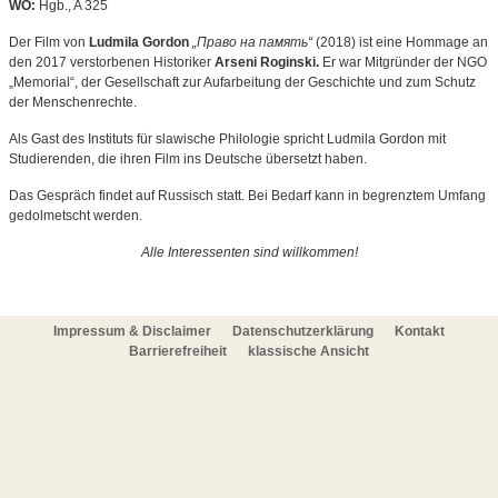
WO:
Hgb., A 325
Der Film von
Ludmila Gordon
„Право на память“
(2018) ist eine Hommage an
den 2017 verstorbenen Historiker
Arseni Roginski.
Er war Mitgründer der NGO
„Memorial“, der Gesellschaft zur Aufarbeitung der Geschichte und zum Schutz
der Menschenrechte.
Als Gast des Instituts für slawische Philologie spricht Ludmila Gordon mit
Studierenden, die ihren Film ins Deutsche übersetzt haben.
Das Gespräch findet auf Russisch statt. Bei Bedarf kann in begrenztem Umfang
gedolmetscht werden.
Alle Interessenten sind willkommen!
Impressum & Disclaimer
Datenschutzerklärung
Kontakt
Barrierefreiheit
klassische Ansicht