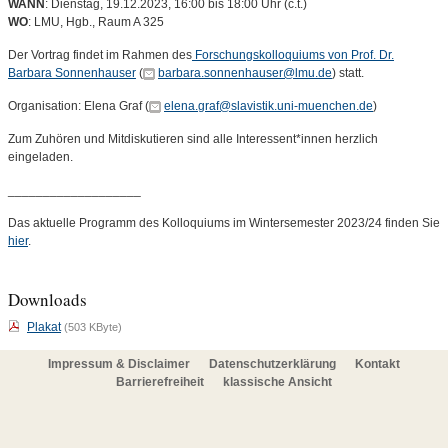
WANN
: Dienstag, 19.12.2023, 16:00 bis 18:00 Uhr (c.t.)
WO
: LMU, Hgb., Raum A 325
Der Vortrag findet im Rahmen des
Forschungskolloquiums von Prof. Dr.
Barbara Sonnenhauser
(
barbara.sonnenhauser@lmu.de
) statt.
Organisation: Elena Graf (
elena.graf@slavistik.uni-muenchen.de
)
Zum Zuhören und Mitdiskutieren sind alle Interessent*innen herzlich
eingeladen.
___________________
Das aktuelle Programm des Kolloquiums im Wintersemester 2023/24 finden Sie
hier
.
Downloads
Plakat
(503 KByte)
Impressum & Disclaimer
Datenschutzerklärung
Kontakt
Barrierefreiheit
klassische Ansicht