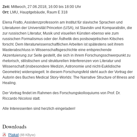
Zeit:
Mittwoch, 27.06.2018, 16:00 bis 18:00 Uhr
Ort:
LMU, Hauptgebäude, Raum E 318
Elena Fratto, Assistenzprofessorin am Institut für slavische Sprachen und
Literaturen der Universität Princeton (USA), ist Slavistin und Komparatistin, die
zur russischen Literatur, Musik und visuellen Künsten ebenso wie zum
russischen Formalismus oder der Ästhetik des postsowjetischen Kitsches
forscht. Dem literaturwissenschaftlichen Arbeiten ist spätestens seit ihrem
Masterabschluss in Wissenschaftsgeschichte eine entsprechende
Akzentuierung zur Seite gestellt, die sich in ihrem Forschungsschwerpunkt zu
rhetorisch, stilistischen und strukturellen Interferenzen von Literatur und
Wissenschaft (insbesondere Medizin, Astronomie und nicht-Euklidische
Geometrie) widerspiegelt. In diesem Forschungsfeld steht auch der Vortrag der
Autorin des Buches Medical Story-Worlds: The Narrative Structure of Illness and
Healing.
Der Vortrag findet im Rahmen des Forschungskolloquiums von Prof. Dr.
Riccardo Nicolosi statt.
Alle Interessenten sind herzlich eingeladen!
Downloads
Plakat
(88 KByte)