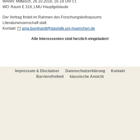
WANN: Mittwoch, 26.10.2016, 16-18 Uhr c.t.
WO: Raum E 318, LMU Hauptgebäude
Der Vortrag findet im Rahmen des Forschungskolloquiums
Literaturwissenschaft statt.
Kontakt:
anja.burghardt@slavistik.uni-muenchen.de
Alle Interessenten sind herzlich eingeladen!
Impressum & Disclaimer
Datenschutzerklärung
Kontakt
Barrierefreiheit
klassische Ansicht