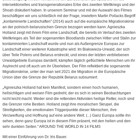
intersektionelles und transgenerationales Erbe des zweiten Weltkriegs und der
Shoah diskutiert haben. In unserem Seminar und mit der Auswahl des Filmes
beschäftigen wir uns schließlich mit der Frage, inwiefern Martin Pollacks Begriff
„kontaminierte Landschaften" (2014) auch auf die europäische Migrationskirse
an der polnisch-belarusischen Grenze bezogen werden kann. Agnieszka
Holland zeigt mit ihrem Film eine Landschaft, die bereits im Verlauf des zweiten
Weltkrieges als Teil der sogenannten Bloodlands zwischen Hitler und Stalin zur
kontaminierten Landschaft wurde und nun als Außengrenze Europas zur
Landschaft einer weiteren Katastrophe wird: Im Białowieża-Urwald, der sich
über Teile Polens und Belarus erstreckt, und eines der letzten verbliebenen
Urwaldgebiete Europas darstellt, kämpfen täglich geflüchtete Menschen um ihr
Asylrecht und oft auch um ihr Überleben. Der Film reflektiert die sogenannte
Migrationskrise, unter der man seit 2021 die Migration in die Europäische
Union über die Grenze der Republik Belarus subsumiert.
„Agnieszka Holland hat kein Manifest, sondern einen hoch humanen,
hellsichtigen und weisen Film gedreht, der es sich in seinen Beobachtungen
nicht leicht macht. Weder sind die rettenden Aktivisten heilige Retter, noch sind
die Grenzer rohe Bestien. Holland zeigt ihre moralischen Skrupel, die
Streitigkeiten, die emotionalen Triggerpunkte dieser Menschen, ihre
Verzweiflung und Hoffnung auf eine andere Welt. (...) Ganz Europa sollte ihn
sehen, denn ganz Europa ist in diesem Film präsent, mit den hellen und den
sehr dunklen Seiten." AROUND THE WORLD IN 14 FILMS
Mit einer Einführung von Dr. Iris Bauer.