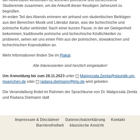
der Adventszeit verbunden ist, kommen polnische und tschechische
Studierende zusammen, um die Ankunft dieser freudigen Jahreszeit zu
begrüßen.
Im ersten Teil des Abends erinnern wir anhand von studentischen Beiträgen
aus den Bereichen Musik und Literatur daran, was die tschechische und
polnische Kultur verbindet. Nach einer kurzen Pause, in der wir Gelegenheit
bekommen, traditionelle polnische und tschechische Köstlichkeiten zu
probieren, sehen wir uns einen Film aus der polnischen, slowakischen und
tschechischen Koproduktion an.
Mehr Informationen finden Sie im
Plakat
.
Alle Interessierten sind herzlich eingeladen!
Um Anmeldung bis zum 28.11.2023
unter
Malgorzata.Zemla@slavistik.uni-
muenchen.de
oder
radana.dielmann@lmu.de
wird gebeten.
Die Veranstaltung findet im Rahmen der Sprachkurse von Dr. Małgorzata Zemła
und Radana Dielmann statt
Impressum & Disclaimer
Datenschutzerklärung
Kontakt
Barrierefreiheit
klassische Ansicht