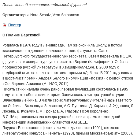
После чтений состоится небольшой фуршет!
Организаторы
:
Nora Scholz
,
Vera Shibanova
Постер
О Полине Барсковой:
Родилась в 1976 году в Ленинграде. Там же окончила школу, а потом
классическое отделение филологического факультета Санкт-
Петербургского государственного университета. Затем переехала в США,
где училась в аспирантуре университета Беркли (Калифорния). Сейчас –
профессор русской литературы в Хэмшир-колледже. В 2000 году с
подборкой стихов вошла в шорт-лист премии «Дебют». В 2011 году вошла
в шорт-лист премии Андрея Белого в номинации «поэзия» с книгой стихов
«Сообщение Ариэля» (М.: НЛО, 2011).
Писать стихи начала очень рано, первая публикация состоялась в 1985
году в газете «Ленинские искры». Занималась в литературной студии
Вячеслава Лейкина. В числе своих литературных учителей называет того
же Лейкина, Всеволода Зельченко, А.С. Пушкина, Д. Хармса, И. Жданова, Л.
Лосева, Д. Кузьмина, М. Гронаса, А. Глазову, Псоя Короленко.
В США организовывала вечера русской поэзии в рамках ежегодной
конференции американских славистов AATSEEL.
Лауреат Всесоюзного фестиваля молодых поэтов (1991), сетевого
литературного конкурса «Тенёта» (1998), премии Москва-транзит» (2005),